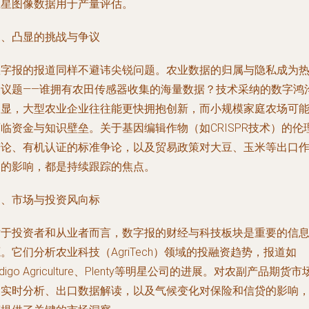
卫星图像数据用于产量评估。
三、凸显的挑战与争议
数字报的报道同样不避讳尖锐问题。农业数据的归属与隐私成为
点议题——谁拥有农田传感器收集的海量数据？技术采纳的数字鸿
明显，大型农业企业往往能更快拥抱创新，而小规模家庭农场可
临资金与知识壁垒。关于基因编辑作物（如CRISPR技术）的伦
辩论、有机认证的标准争论，以及贸易政策对大豆、玉米等出口
物的影响，都是持续跟踪的焦点。
四、市场与投资风向标
对于投资者和从业者而言，数字报的财经与科技板块是重要的信
。它们分析农业科技（AgriTech）领域的投融资趋势，报道如
ndigo Agriculture、Plenty等明星公司的进展。对农副产品期货市
的实时分析、出口数据解读，以及气候变化对保险和信贷的影响