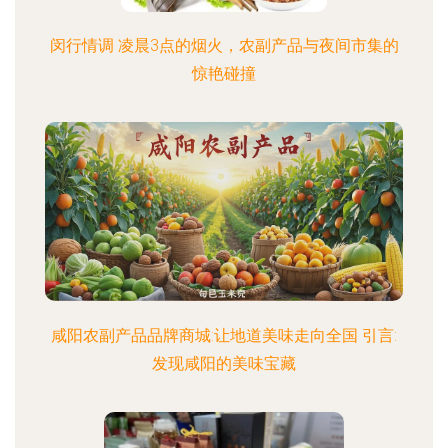
闵行情调 凌晨3点的烟火，农副产品与夜间市集的
惊艳碰撞
咸阳农副产品品牌商城:让地道美味走向全国 引言:
发现咸阳的美味宝藏