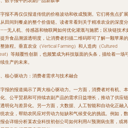
一、数字报中的农副产品新叙事
数字报不再仅仅报道传统的价格波动和收成预测。它们将焦点扩
至从田间到餐桌的整个价值链。读者常看到关于精准农业的深度
析——无人机、传感器和物联网如何优化灌溉与施肥；区块链技术
何提升食品溯源透明度，让消费者扫描二维码即可了解一颗苹果
整旅程。垂直农业（Vertical Farming）和人造肉（Cultured
Meat）等颠覆性创新，也频繁成为科技版面的头条，描绘着一场
持续生产的未来。
二、核心驱动力：消费者需求与技术融合
数字报的报道揭示了两大核心驱动力。一方面，消费者对有机、
地化、公平贸易和可持续农副产品的需求日益增长，推动了供应
的透明化与差异化。另一方面，大数据、人工智能和自动化正融
传统农业，帮助农民应对劳动力短缺和气候变化的挑战。例如，
字报会详细分析某农业科技初创公司如何利用AI预测病虫害，或将