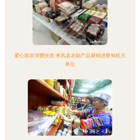
爱心助农消费扶贫 来凤县农副产品展销进蔡甸机关
单位