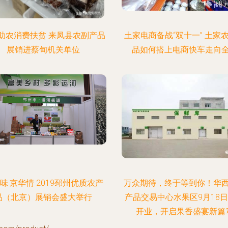
助农消费扶贫 来凤县农副产品
土家电商备战“双十一” 土家
展销进蔡甸机关单位
品如何搭上电商快车走向
味·京华情 2019邳州优质农产
万众期待，终于等到你！华
品（北京）展销会盛大举行
产品交易中心水果区9月18
开业，开启果香盛宴新篇