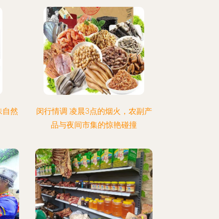
味自然
闵行情调 凌晨3点的烟火，农副产
品与夜间市集的惊艳碰撞