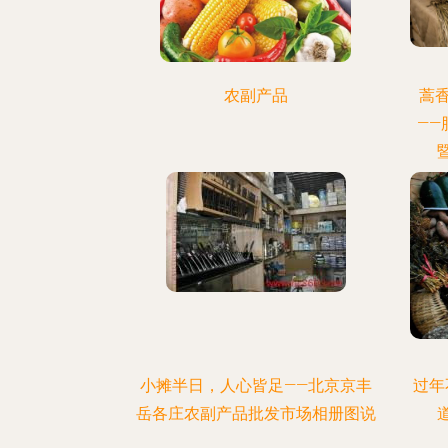
农副产品
蒿
—
小摊半日，人心皆足——北京京丰
过年
岳各庄农副产品批发市场相册图说