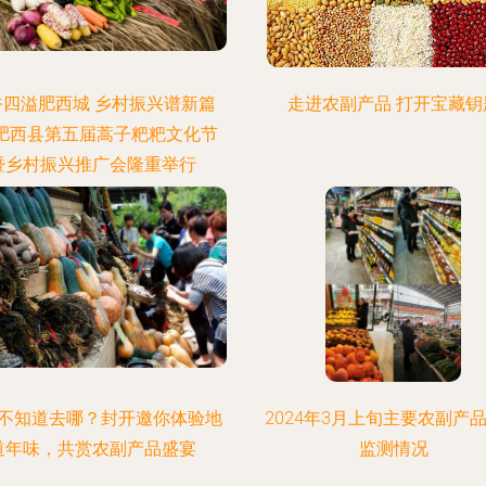
香四溢肥西城 乡村振兴谱新篇
走进农副产品 打开宝藏钥
—肥西县第五届蒿子粑粑文化节
暨乡村振兴推广会隆重举行
不知道去哪？封开邀你体验地
2024年3月上旬主要农副产
道年味，共赏农副产品盛宴
监测情况