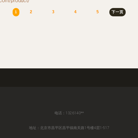
m/product/
2
3
4
5
1
下一页
电话：1326140**
地址：北京市昌平区昌平镇南关路1号楼4层1-517