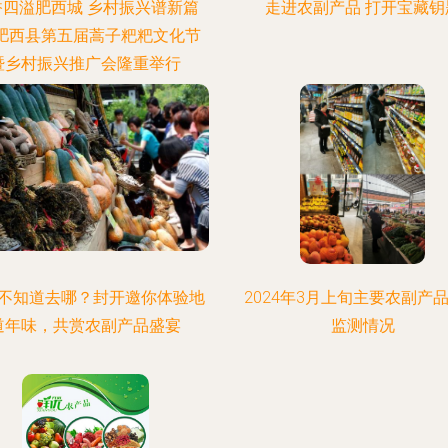
香四溢肥西城 乡村振兴谱新篇
走进农副产品 打开宝藏钥
—肥西县第五届蒿子粑粑文化节
暨乡村振兴推广会隆重举行
不知道去哪？封开邀你体验地
2024年3月上旬主要农副产
道年味，共赏农副产品盛宴
监测情况