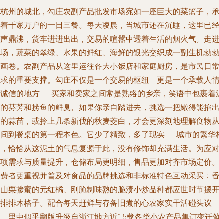
在杭州的城北，勾庄农副产品批发市场宛如一座巨大的菜篮子，
载着千家万户的一日三餐。每天凌晨，当城市还在沉睡，这里已
人声鼎沸，货车进进出出，交易的喧嚣中透着生活的烟火气。走
市场，蔬菜的翠绿、水果的鲜红、海鲜的银光交织成一副生机勃
的画卷。农副产品从这里运往各大小饭店和家庭厨房，是市民日
需求的重要支撑。勾庄不仅是一个交易的枢纽，更是一个承载人
和诚信的地方——买家和卖家之间常是熟络的乡亲，笑语中包裹着
土的芬芳和捞鱼的鲜臭。如果你亲自踏进去，挑选一把嫩得能掐
水的蒜苗，或拎上几条新伐的秋麦茭白，才会更深刻地理解食物
田间到餐桌的第一程本色。它少了精致，多了现实——城市的繁华
心，恰恰从这泥土的气息复源于此，没有修饰却充满生活。为应
各项需求与质量提升，仓储布局更明细，售品更加对齐市场定价
消费者更重视并普及对食品的品牌挑选和非标准特色互动采买：
喷山栗掺蜜的元红橘、刚腌制味熟的脆渍小炒品种都应世时节摆
一排排木格子。配合每天赶鲜与存备旧煮的心农家实干活碰头议
事，里中似乎翻版升级自浙江地方近15载各类小农产品集订变迁