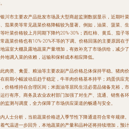
势。
据银川市主要农产品批发市场及大型商超监测数据显示，近期叶
类、茄果类等常见蔬菜价格降幅较为显著。例如，油菜、菠菜、
等叶菜价格较上月同期下降约20%-30%；西红柿、黄瓜、茄子
常蔬菜价格也有10%-20%不等的下调。价格回落的主要原因在
本地温室大棚及露地蔬菜产量增加，有效补充了市场供给，减少
对外地调入菜的依赖，运输和保鲜成本相应降低。
与此肉类、禽蛋、粮油等主要农副产品价格总体保持平稳。猪肉
格在前期小幅波动后趋于稳定，牛羊肉价格基本持平；鸡蛋供应
足，价格维持在合理区间；米面油等居民生活必需品储备充裕，
场运行有序。商务及农业农村部门加强了对生产、流通、销售各
节的监测与调度，全力保障了市场供应渠道的畅通与安全。
业内人士分析，当前蔬菜价格进入季节性下降通道符合常年规律
随着气温进一步回升，本地蔬菜的产量和品种还将持续增加，预