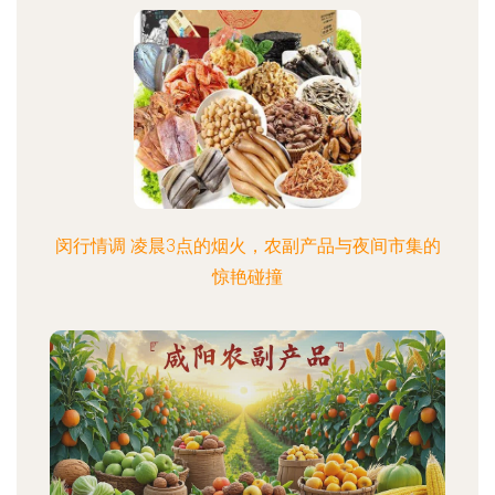
闵行情调 凌晨3点的烟火，农副产品与夜间市集的
惊艳碰撞